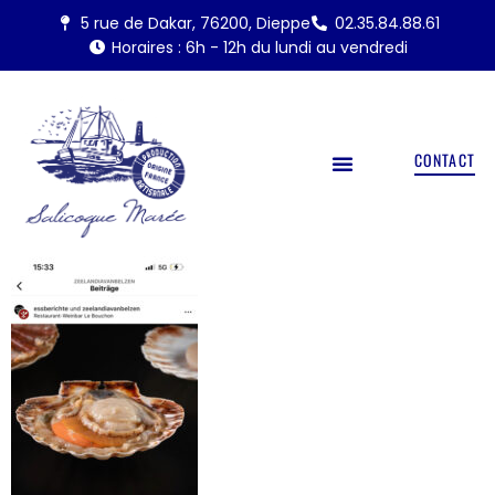
5 rue de Dakar, 76200, Dieppe
02.35.84.88.61
Horaires : 6h - 12h du lundi au vendredi
CONTACT