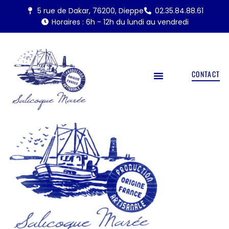
5 rue de Dakar, 76200, Dieppe
02.35.84.88.61
Horaires : 6h - 12h du lundi au vendredi
CONTACT
NOS PRODUITS
LABEL ROUGE