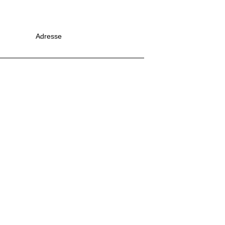
Adresse
5 cours de Dakar, 76200,
– 12h
DIEPPE
ACCUEIL
NOS PRODUITS
L’ENTREPRISE
CONTACT