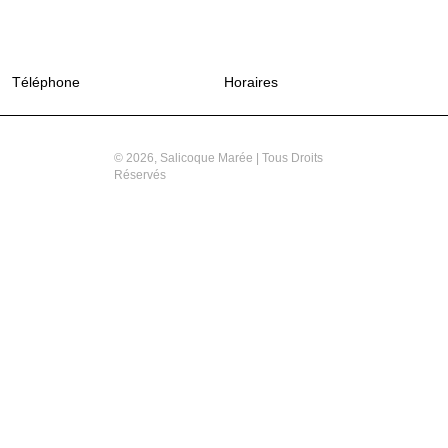
Téléphone
02 35 84 88 61
Horaires
du lundi au vendredi : 6h 
© 2026, Salicoque Marée | Tous Droits
Réservés