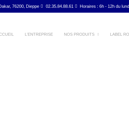
Dakar, 76200, Dieppe
02.35.84.88.61
Horaires : 6h - 12h du lun
CCUEIL
L’ENTREPRISE
NOS PRODUITS
LABEL R