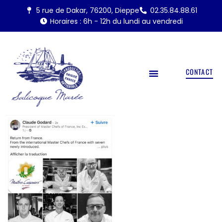
5 rue de Dakar, 76200, Dieppe
02.35.84.88.61
Horaires : 6h - 12h du lundi au vendredi
CONTACT
NOS PRODUITS
LABEL ROUGE