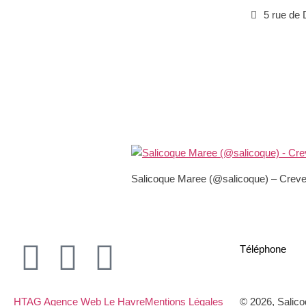
5 rue de 
Salicoque Maree (@salicoque) – Crevet
Téléphone
02 
HTAG Agence Web Le Havre
Mentions Légales
© 2026, Salico